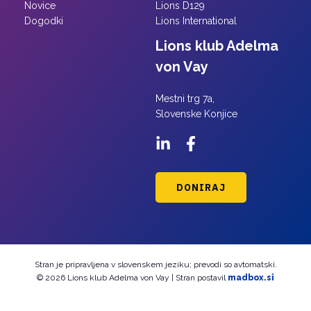
Novice
Lions D129
Dogodki
Lions International
Lions klub Adelma
von Vay
Mestni trg 7a,
Slovenske Konjice
DONIRAJ
Stran je pripravljena v slovenskem jeziku; prevodi so avtomatski.
© 2026 Lions klub Adelma von Vay | Stran postavil
madbox.si